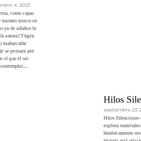
mbre 4, 2022
sienta, como capas
e nuestro tronco en
o ya de adultos lo
 la autora] Yūgen
o inabarcable
aje se pensara por
 el que el ser
contemplar,...
Hilos Sil
septiembre 23, 2
Hilos Silenciosos 
explora materiales
históricamente res
historia está rela